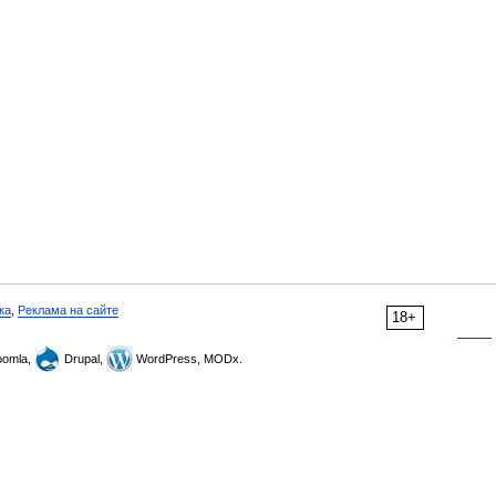
ка
,
Реклама на сайте
18+
omla,
Drupal,
WordPress, MODx.