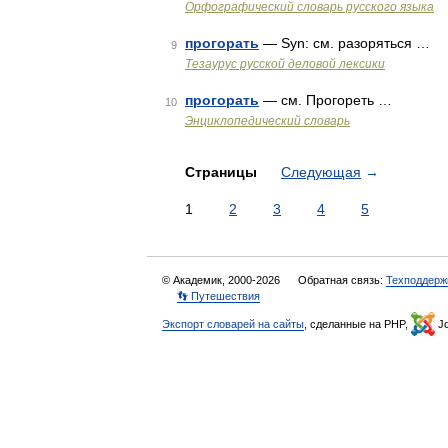
Орфографический словарь русского языка
прогорать
— Syn: см. разоряться …
9
Тезаурус русской деловой лексики
прогорать
— см. Прогореть …
10
Энциклопедический словарь
Страницы
Следующая
→
1
2
3
4
5
© Академик, 2000-2026
Обратная связь:
Техподдерж
👣 Путешествия
Экспорт словарей на сайты
, сделанные на PHP,
Jo