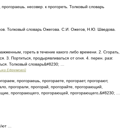
рогораешь. несовер. к прогореть. Толковый словарь
в. Толковый словарь Ожегова. С.И. Ожегов, Н.Ю. Шведова.
зажженным, гореть в течение какого либо времени. 2. Сгорать,
ся. 3. Портиться, продырявливаться от огня. 4. перен. разг.
яться. Толковый словарь&#8230; …
зыка Ефремовой
гораем, прогораешь, прогораете, прогорает, прогорают,
ало, прогорали, прогорай, прогорайте, прогорающий,
щие, прогорающего, прогорающей, прогорающего,&#8230; …
а/ют …