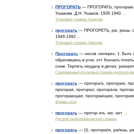
ПРОГОРАТЬ
— ПРОГОРАТЬ, прогораю, п
3
Ушакова. Д.Н. Ушаков. 1935 1940 …
Толковый словарь Ушакова
прогорать
— ПРОГОРЕТЬ, рю, ришь; со
4
1949 1992 …
Толковый словарь Ожегова
Прогорать
— несов. неперех. 1. Быть 
5
обратившись в угли. отт. Кончать топить
сниж. Терпеть неудачу в делах; разор
Современный толковый словарь русского я
прогорать
— прогорать, прогораю, про
6
прогорая, прогорал, прогорала, прогор
прогорающая, прогорающее, прогораю
Формы слов
прогорать
— прогор ать, аю, ает …
7
Русский орфографический словарь
прогорать
— (I), прогора/ю, ра/ешь, р
8